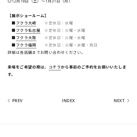
◎12月18日（土）～1月31日（月）
【展示ショールーム】
■
フクラ大崎
※定休日：水曜
■
フクラ名古屋
※定休日：火曜・水曜
■
フクラ大阪
※定休日：火曜・水曜
■
フクラ福岡
※定休日：火曜・水曜・祝日
詳細は各店舗までお問い合わせください。
来場をご希望の際は、
コチラ
から事前のご予約をお願いいたしま
す。
PREV
INDEX
NEXT