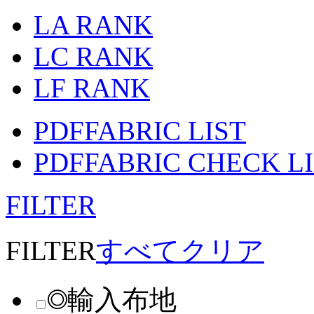
LA RANK
LC RANK
LF RANK
PDF
FABRIC LIST
PDF
FABRIC CHECK L
FILTER
FILTER
すべてクリア
輸入布地